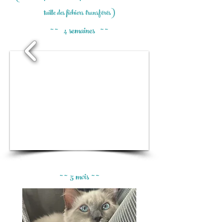
taille des fichiers transférés)
~ ~
4 semaines
~ ~
1/3
~ ~ 5 mois ~ ~