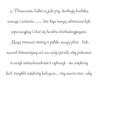
5. Ponownie, lalki są jak psy, kochają ludzką
uwagę i uczucia ...... bez tego mogą odczuwać lęk
separacyjny i stać się bardzo destrukcyjnymi.
Mogą zrzucać rzeczy z półek, mogą pluć - tak,
nawet dziewczyny coś na swój sposób, aby pokazać
ci swoje niezadowolenie z sytuacji - im większy
kot, zwykle większy bałagan... czy masz czas, aby
dać lalce?
** Opiekunka dla zwierząt lub wystarczająco
duża skrzynia/domek dla kota może pomóc w
ewentualnych destrukcyjnych problemach (nasz
dom/koje kosztują 150 USD plus podatek za
każdy i dodatkowe 100-250 za półkę, którą