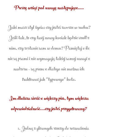
Proszę wziąć pod uwagę następujące…..
Jaki masz styl życia; czy jesteś zawsze w ruchu?
Jeśli tak, to czy twój nowy kociak będzie szedł z
nim, czy zostanie sam w domu? Pamiętaj o ile
nie są psami i nie wymagają takiej samej uwagi x
nadzoru - są psem x dlatego nie można ich
traktować jak "typowego" kota.
Im dłuższa sierść x większy pies, tym większa
odpowiedzialność….czy jesteś przygotowany?
1. Jedną z głównych rzeczy do rozważenia