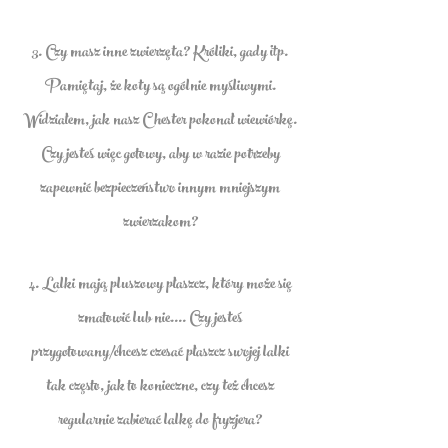
3. Czy masz inne zwierzęta? Króliki, gady itp.
Pamiętaj, że koty są ogólnie myśliwymi.
Widziałem, jak nasz Chester pokonał wiewiórkę.
Czy jesteś więc gotowy, aby w razie potrzeby
zapewnić bezpieczeństwo innym mniejszym
zwierzakom?
4. Lalki mają pluszowy płaszcz, który może się
zmatowić lub nie.... Czy jesteś
przygotowany/chcesz czesać płaszcz swojej lalki
tak często, jak to konieczne, czy też chcesz
regularnie zabierać lalkę do fryzjera?