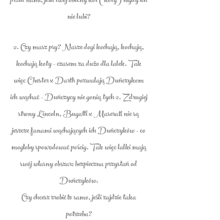
przed nami, jeśli twój obecny kot (koty) nigdy ich
nie lubi?
2. Czy masz psy? Nasze dogi kochają, kochają,
kochają koty - czasem za dużo dla lalek. Tak
więc Chester x Darth pozwalają Duńczykom
ich wąchać - Duńczycy nie gonią tych 2. Z drugiej
strony Lincoln, Bugatti x Maserati nie są
jeszcze fanami wąchających ich Duńczyków - co
mogłoby spowodować pościg. Tak więc lalki mają
swój własny obszar; bezpieczna przystań od
Duńczyków.
Czy chcesz zrobić to samo, jeśli zajdzie taka
potrzeba?