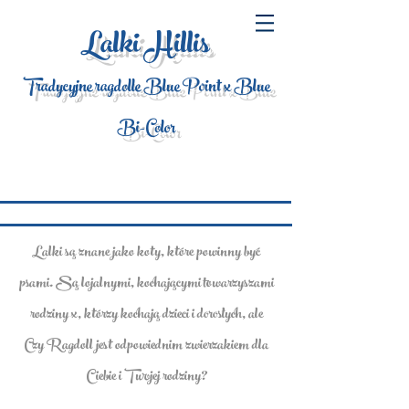
Lalki Hillis
Tradycyjne ragdolle Blue Point x Blue
Bi-Color
Lalki są znane jako koty, które powinny być
psami. Są lojalnymi, kochającymi towarzyszami
rodziny x, którzy kochają dzieci i dorosłych, ale
Czy Ragdoll jest odpowiednim zwierzakiem dla
Ciebie i Twojej rodziny?