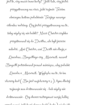
jest to, czy masz inne koty? Jeśli tak, czy jesteś
przygotowany na czas, jaki zajmie Twoim
obecnym kotom polubienie Twojego nowego
członka rodziny. Czy jesteś przygotowany na to,
żeby nigdy się nie lubili? Nasz Chester szybko
przystosował się do Dartha, ale byli jeszcze
młodzi. Ani Chester, ani Darth nie dbają o
Lincolna, Bugattiego czy Maserati. nawet
Bugatti potrzebował ponad miesiąca, aby polubić
Lincoln x Maserati. Wygląda na to, że im
starszy kot (Bu jest najstarszy z 3), tym dłużej
zajmuje mu dostosowanie się - lub nigdy nie
dostosowanie - Czy chcesz zatrzymać swoją lalkę