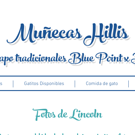
Muñecas Hillis
apo tradicionales Blue Point x
ls
Gatitos Disponibles
Comida de gato
Fotos de Lincoln