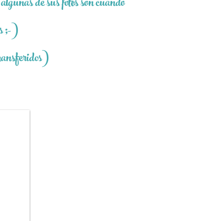
 algunas de sus fotos son cuando
s ;-)
transferidos)