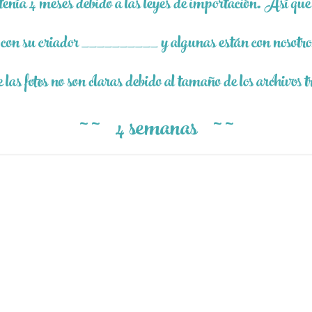
tenía 4 meses debido a las leyes de importación. Así que
 con su criador __________ y algunas están con nosotro
las fotos no son claras debido al tamaño de los archivos 
~ ~
4 semanas
~ ~