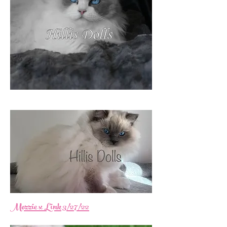
Mozzie x Link 3/2
7
/22