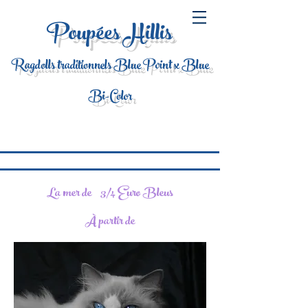
Poupées Hillis
Ragdolls traditionnels Blue Point x Blue
Bi-Color
La mer de
3/4 Euro Bleus
À partir de