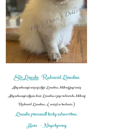
Sir
Lincoln
Rodowód
Lincolna
Aby zobaczyć więcej zdjęć Lincolna, kliknij jego imię
Aby zobaczyć zdjęcia linii Lincolna i jego rodowodu, kliknij
Rodowód Lincolna...(wciąż w budowie)
Lincoln przeszedł testy zdrowotne.
Hcm
- Negatywny