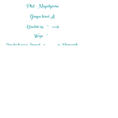
Pkd - Negatywne
Grupa krwi A
Urodzić się
~
2019
Waga
~
Lincoln to nasz Import
z ______ w Niemczech.
Chociaż żadne z jego rodziców nie jest mistrzami,
jego dziadek jest tak samo jak wielu innych.
Lincoln jest taki słodki
& Tak kochający.
Uwielbia się przytulać, ale lubi bawić się z
Maserati.